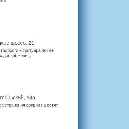
ния.
цкое шоссе, 21
тодороги и тротуара после
 водоснабжения.
тябрьский, 64а
 устранения аварии на сетях