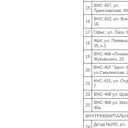
ВНС-457, ул.
15
Транспортная, 4
ВНС-422, ул. Вок
16
1Б
17
Офис, ул. Лазо, 
АБК, ул. Промыш
18
35, к.1
ВНС-406 «Точили
19
Жуковского, 23
ВНС-407 "Загот-З
20
ул.Смоленская, 
КНС-415, ул. От
21
7
22
ВНС-408 ул. Щор
ВНС-468 ул. Мат
23
40а
ВНУТРИКВАРТАЛЬ
Д/сад №245, ул.
24