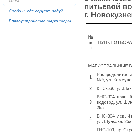
воды
питьевой во
Сообщи, где воруют воду?
г. Новокузне
Благоустройство территории
№
п/
ПУНКТ ОТБОР
п
МАГИСТРАЛЬНЫЕ 
Распределитель
1
№9, ул. Коммуна
2
КНС-566, ул.Шах
ВНС-304, правый
3
водовод, ул. Шун
25а
ВНС-304, левый 
4
ул. Шункова, 25а
ГНС-103, пр. Стр