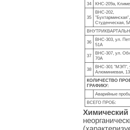
34
КНС-209а, Климе
ВНС-202,
35
"Бухтарминская",
Студенческая, 5
ВНУТРИКВАРТАЛЬН
ВНС-303, ул. Пет
36
51А
ВНС-307, ул. Обн
37
70А
ВНС-301 "МЭП", 
38
Алюминиевая, 1
КОЛИЧЕСТВО ПРО
ГРАФИКУ:
Аварийные проб
ВСЕГО ПРОБ:
Химический 
неорганическ
(характеризу