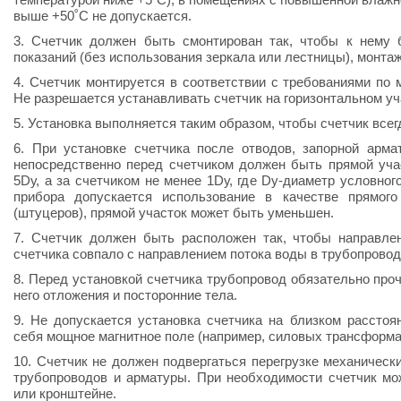
выше +50˚C не допускается.
3. Счетчик должен быть смонтирован так, чтобы к нему 
показаний (без использования зеркала или лестницы), монта
4. Счетчик монтируется в соответствии с требованиями по 
Не разрешается устанавливать счетчик на горизонтальном уч
5. Установка выполняется таким образом, чтобы счетчик всег
6. При установке счетчика после отводов, запорной арма
непосредственно перед счетчиком должен быть прямой уча
5Dу, а за счетчиком не менее 1Dу, где Dу-диаметр условног
прибора допускается использование в качестве прямого
(штуцеров), прямой участок может быть уменьшен.
7. Счетчик должен быть расположен так, чтобы направлен
счетчика совпало с направлением потока воды в трубопровод
8. Перед установкой счетчика трубопровод обязательно про
него отложения и посторонние тела.
9. Не допускается установка счетчика на близком расстоя
себя мощное магнитное поле (например, силовых трансформа
10. Счетчик не должен подвергаться перегрузке механичес
трубопроводов и арматуры. При необходимости счетчик мо
или кронштейне.