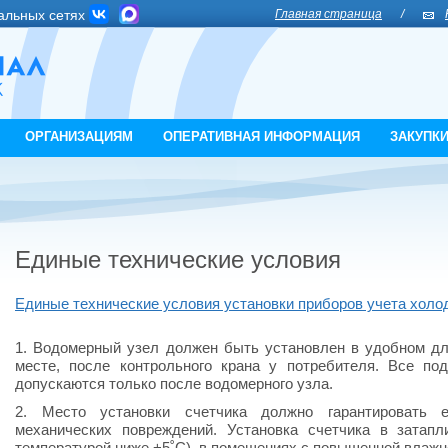
альных сетях
Главная страница
/
ОРГАНИЗАЦИЯМ
ОПЕРАТИВНАЯ ИНФОРМАЦИЯ
ЗАКУПК
Единые технические условия
Единые технические условия установки приборов учета холо
1. Водомерный узел должен быть установлен в удобном дл
месте, после контрольного крана у потребителя. Все по
допускаются только после водомерного узла.
2. Место установки счетчика должно гарантировать 
механических повреждений. Установка счетчика в затап
температурой ниже +5˚C), в помещениях с повышенной влажн