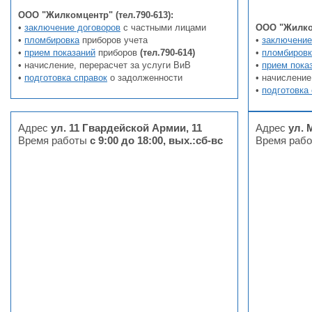
ООО "Жилкомцентр" (тел.790-613):
•
заключение договоров
с частными лицами
ООО "Жилком
•
пломбировка
приборов учета
•
заключение
•
прием показаний
приборов
(тел.790-614
)
•
пломбировк
• начисление, перерасчет за услуги ВиВ
•
прием пока
•
подготовка справок
о задолженности
• начисление
•
подготовка
Адрес
ул. 11 Гвардейской Армии, 11
Адрес
ул. 
Время работы
с 9:00 до 18:00, вых.:сб-вс
Время раб