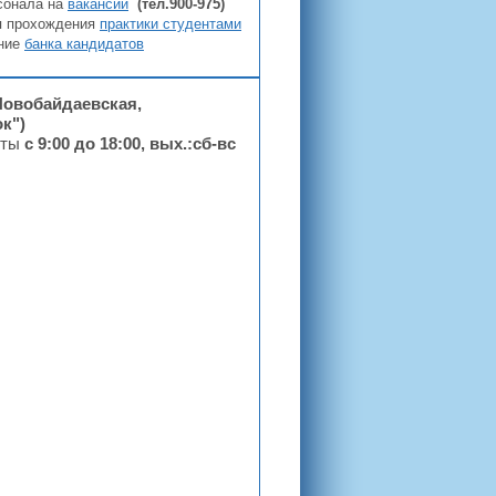
сонала на
вакансии
(тел.900-975)
ия прохождения
практики студентами
ние
банка кандидатов
Новобайдаевская,
к")
оты
с 9:00 до 18:00, вых.:сб-вс