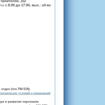
Строителей, 102
оты
с 8:00 до 17:00, вых.: сб-вс
отдел (тел.790-534):
 технических условий и разрешений
ра и развития персонала