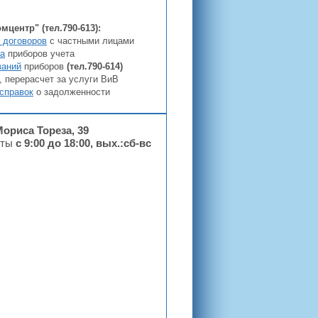
центр" (тел.790-613):
 договоров
с частными лицами
а
приборов учета
заний
приборов
(тел.790-614
)
, перерасчет за услуги ВиВ
 справок
о задолженности
Мориса Тореза, 39
оты
с 9:00 до 18:00, вых.:сб-вс