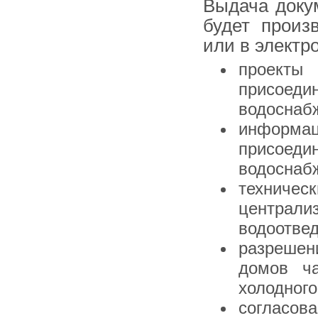
Выдача доку
будет произ
или в электр
проекты 
присоеди
водоснабж
информац
присоеди
водоснабж
технич
централи
водоотвед
разрешен
домов ча
холодного
согласо